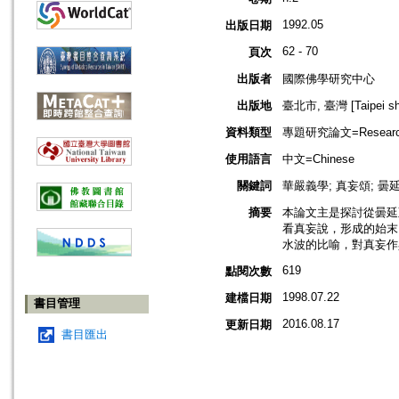
1992.05
出版日期
62 - 70
頁次
出版者
國際佛學研究中心
出版地
臺北市, 臺灣 [Taipei shi
資料類型
專題研究論文=Research
使用語言
中文=Chinese
關鍵詞
華嚴義學; 真妄頌; 曇延
摘要
本論文主是探討從曇延
看真妄說，形成的始末
水波的比喻，對真妄作
619
點閱次數
1998.07.22
建檔日期
書目管理
2016.08.17
更新日期
書目匯出