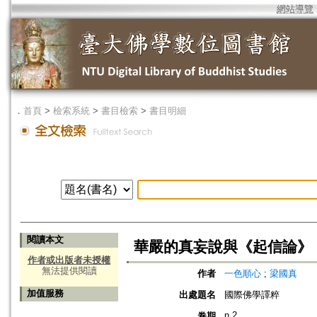
網站導覽
．
首頁
>
檢索系統
>
書目檢索
>
書目明細
閱讀本文
華嚴的真妄說與《起信論》
作者或出版者未授權
無法提供閱讀
作者
一色順心
;
梁國真
加值服務
出處題名
國際佛學譯粹
n.2
卷期