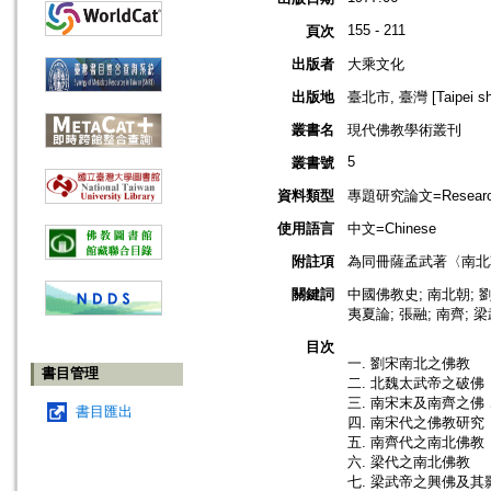
155 - 211
頁次
出版者
大乘文化
出版地
臺北市, 臺灣 [Taipei shi
叢書名
現代佛教學術叢刊
5
叢書號
資料類型
專題研究論文=Research
使用語言
中文=Chinese
附註項
為同冊薩孟武著〈南北朝
關鍵詞
中國佛教史; 南北朝; 劉宋
夷夏論; 張融; 南齊; 
目次
一. 劉宋南北之佛教
書目管理
二. 北魏太武帝之破佛
三. 南宋末及南齊之佛
書目匯出
四. 南宋代之佛教研究
五. 南齊代之南北佛教
六. 梁代之南北佛教
七. 梁武帝之興佛及其