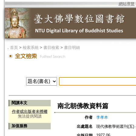
網站導覽
．
首頁
>
檢索系統
>
書目檢索
>
書目明細
閱讀本文
南北朝佛教資料篇
作者或出版者未授權
無法提供閱讀
作者
李孝本
加值服務
出處題名
現代佛教學術叢刊(五) -
1977.06
出版日期