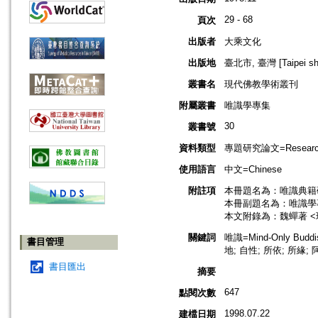
29 - 68
頁次
出版者
大乘文化
出版地
臺北市, 臺灣 [Taipei shi
叢書名
現代佛教學術叢刊
附屬叢書
唯識學專集
30
叢書號
資料類型
專題研究論文=Research
使用語言
中文=Chinese
附註項
本冊題名為：唯識典籍研究
本冊副題名為：唯識學
本文附錄為：魏蟬著 
關鍵詞
唯識=Mind-Only Buddi
書目管理
地; 自性; 所依; 所緣;
書目匯出
摘要
647
點閱次數
1998.07.22
建檔日期