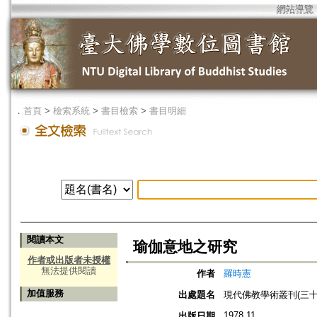
網站導覽
．
首頁
>
檢索系統
>
書目檢索
>
書目明細
閱讀本文
瑜伽意地之研究
作者或出版者未授權
無法提供閱讀
作者
羅時憲
加值服務
出處題名
現代佛教學術叢刊(三十) 
1978.11
出版日期