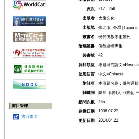
217 - 258
頁次
出版者
大乘文化
出版地
臺北市, 臺灣 [Taipei shi
叢書名
現代佛教學術叢刊
附屬叢書
佛教邏輯專集
42
叢書號
資料類型
專題研究論文=Research
使用語言
中文=Chinese
附註項
本冊題名為：佛教邏輯
關鍵詞
陳那; 因明入正理論; 三支
465
點閱次數
書目管理
1998.07.22
建檔日期
書目匯出
2014.04.21
更新日期