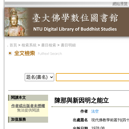
網站導覽
．
首頁
>
檢索系統
>
書目檢索
>
書目明細
閱讀本文
陳那與新因明之能立
作者或出版者未授權
無法提供閱讀
作者
法空
加值服務
出處題名
現代佛教學術叢刊(四十二
1978.08
出版日期