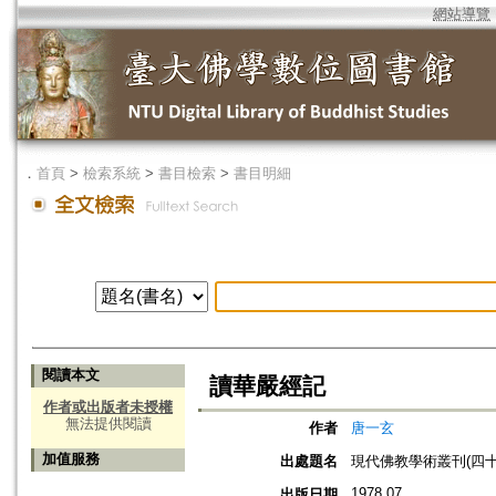
網站導覽
．
首頁
>
檢索系統
>
書目檢索
>
書目明細
閱讀本文
讀華嚴經記
作者或出版者未授權
無法提供閱讀
作者
唐一玄
加值服務
出處題名
現代佛教學術叢刊(四十四
1978.07
出版日期