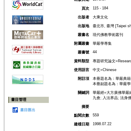
115 - 184
頁次
出版者
大乘文化
出版地
臺北市, 臺灣 [Taipei shi
叢書名
現代佛教學術叢刊
附屬叢書
華嚴學專集
44
叢書號
資料類型
專題研究論文=Research
使用語言
中文=Chinese
附註項
本冊題名為：華嚴典籍
本冊副題名為：華嚴學
關鍵詞
華嚴經=大方廣佛華嚴經; 
九會; 入法界品; 法身
書目管理
摘要
書目匯出
559
點閱次數
1998.07.22
建檔日期