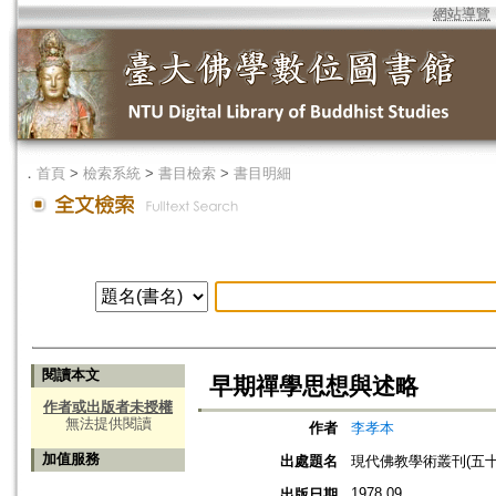
網站導覽
．
首頁
>
檢索系統
>
書目檢索
>
書目明細
閱讀本文
早期禪學思想與述略
作者或出版者未授權
無法提供閱讀
作者
李孝本
加值服務
出處題名
現代佛教學術叢刊(五十二
1978.09
出版日期