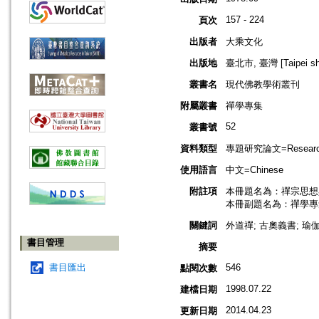
157 - 224
頁次
出版者
大乘文化
出版地
臺北市, 臺灣 [Taipei shi
叢書名
現代佛教學術叢刊
附屬叢書
禪學專集
52
叢書號
資料類型
專題研究論文=Research
使用語言
中文=Chinese
附註項
本冊題名為：禪宗思想
本冊副題名為：禪學專
關鍵詞
外道禪; 古奧義書; 瑜伽
書目管理
摘要
書目匯出
546
點閱次數
1998.07.22
建檔日期
2014.04.23
更新日期