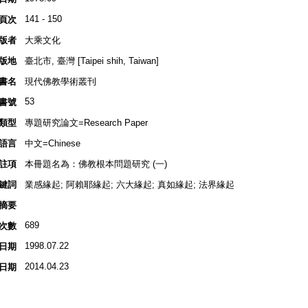
141 - 150
頁次
版者
大乘文化
版地
臺北市, 臺灣 [Taipei shih, Taiwan]
書名
現代佛教學術叢刊
53
書號
類型
專題研究論文=Research Paper
語言
中文=Chinese
註項
本冊題名為：佛教根本問題研究 (一)
鍵詞
業感緣起; 阿賴耶緣起; 六大緣起; 真如緣起; 法界緣起
摘要
689
次數
1998.07.22
日期
2014.04.23
日期