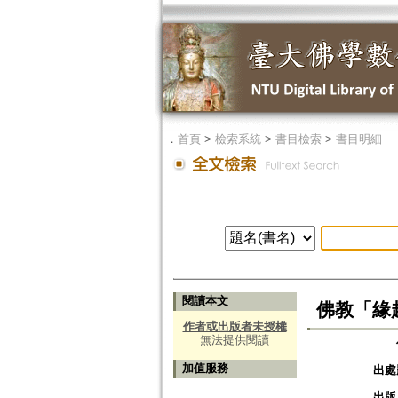
．
首頁
>
檢索系統
>
書目檢索
>
書目明細
閱讀本文
佛教「緣
作者或出版者未授權
無法提供閱讀
加值服務
出處
出版