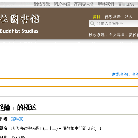
網站導覽
．
關於本館
．
諮詢委員會
．
聯絡我們
．
書目提供
．
｜
書目
｜
佛學著者
｜
站內
｜
檢索系統
．
全文專區
．
數位
進階查詢
．
查
起論」的概述
作者
羅時憲
題名
現代佛教學術叢刊(五十三) -- 佛教根本問題研究(一)
1978.09
日期