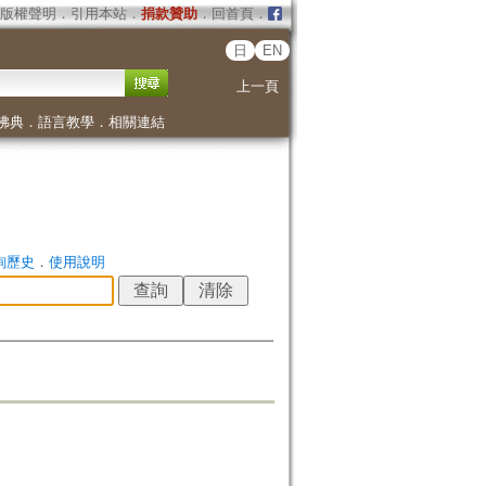
版權聲明
．
引用本站
．
捐款贊助
．
回首頁
．
日
EN
上一頁
佛典
．
語言教學
．
相關連結
詢歷史
．
使用說明