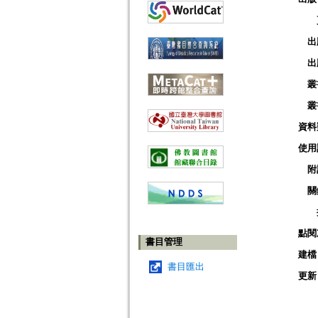
出
出
叢
叢
資料
使用
附
關
點閱
書目管理
建檔
書目匯出
更新