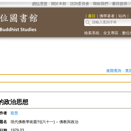
網站導覽
．
關於本館
．
諮詢委員會
．
聯絡我們
．
書目提供
．
｜
書目
｜
佛學著者
｜
站內
｜
檢索系統
．
全文專區
．
數位
進階查詢
．
查
的政治思想
作者
龍慧
題名
現代佛教學術叢刊(六十一) -- 佛教與政治
1979.03
日期