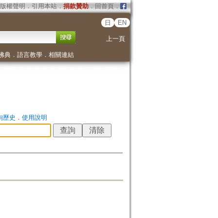
版權聲明
．
引用本站
．
捐款贊助
．
回首頁
．
日
EN
上一頁
佛典
．
語言教學
．
相關連結
詢歷史
．
使用說明