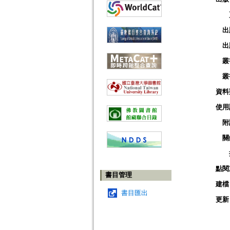
出
出
叢
叢
資料
使用
附
關
點閱
書目管理
建檔
書目匯出
更新