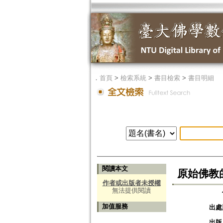
．
首頁
>
檢索系統
>
書目檢索
>
書目明細
閱讀本文
原始佛教
作者或出版者未授權
無法提供閱讀
加值服務
出處
出版