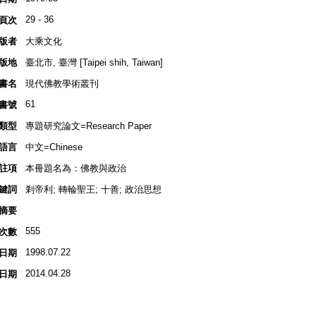
29 - 36
頁次
版者
大乘文化
版地
臺北市, 臺灣 [Taipei shih, Taiwan]
書名
現代佛教學術叢刊
61
書號
類型
專題研究論文=Research Paper
語言
中文=Chinese
註項
本冊題名為：佛教與政治
鍵詞
剎帝利; 轉輪聖王; 十善; 政治思想
摘要
555
次數
1998.07.22
日期
2014.04.28
日期