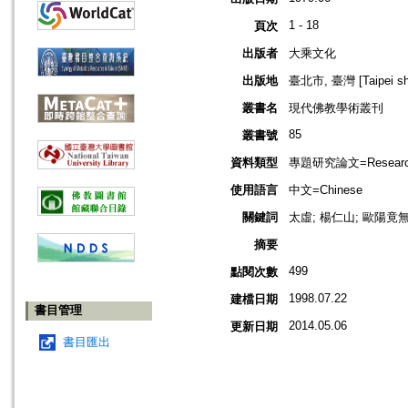
1 - 18
頁次
出版者
大乘文化
出版地
臺北市, 臺灣 [Taipei shi
叢書名
現代佛教學術叢刊
85
叢書號
資料類型
專題研究論文=Research
使用語言
中文=Chinese
關鍵詞
太虛; 楊仁山; 歐陽竟無
摘要
499
點閱次數
1998.07.22
建檔日期
書目管理
2014.05.06
更新日期
書目匯出