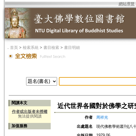
網站導覽
．
首頁
>
檢索系統
>
書目檢索
>
書目明細
閱讀本文
近代世界各國對於佛學之研
作者或出版者未授權
無法提供閱讀
作者
周祥光
加值服務
出處題名
現代佛教學術叢刊(八十五
1979.06
出版日期