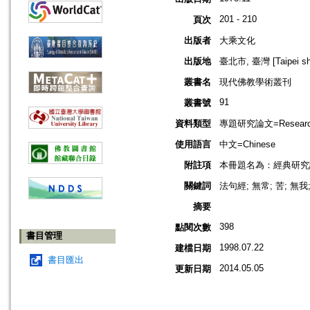
201 - 210
頁次
出版者
大乘文化
出版地
臺北市, 臺灣 [Taipei shi
叢書名
現代佛教學術叢刊
91
叢書號
資料類型
專題研究論文=Research
使用語言
中文=Chinese
附註項
本冊題名為：經典研究
關鍵詞
法句經; 無常; 苦; 無
摘要
398
點閱次數
書目管理
1998.07.22
建檔日期
書目匯出
2014.05.05
更新日期