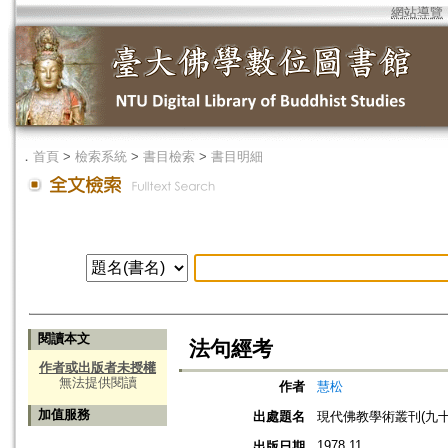
網站導覽
．
首頁
>
檢索系統
>
書目檢索
>
書目明細
閱讀本文
法句經考
作者或出版者未授權
無法提供閱讀
作者
慧松
加值服務
出處題名
現代佛教學術叢刊(九十一
1978.11
出版日期