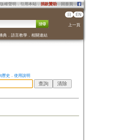
版權聲明
．
引用本站
．
捐款贊助
．
回首頁
．
日
EN
上一頁
佛典
．
語言教學
．
相關連結
詢歷史
．
使用說明