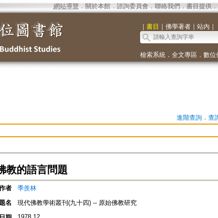
網站導覽
．
關於本館
．
諮詢委員會
．
聯絡我們
．
書目提供
．
｜
書目
｜
佛學著者
｜
站內
｜
檢索系統
．
全文專區
．
數位
進階查詢
．
查
佛教的語言問題
作者
季羨林
題名
現代佛教學術叢刊(九十四) -- 原始佛教研究
1978.12
日期