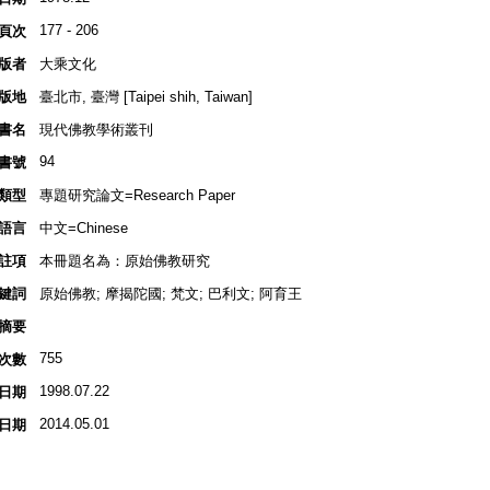
177 - 206
頁次
版者
大乘文化
版地
臺北市, 臺灣 [Taipei shih, Taiwan]
書名
現代佛教學術叢刊
94
書號
類型
專題研究論文=Research Paper
語言
中文=Chinese
註項
本冊題名為：原始佛教研究
鍵詞
原始佛教; 摩揭陀國; 梵文; 巴利文; 阿育王
摘要
755
次數
1998.07.22
日期
2014.05.01
日期