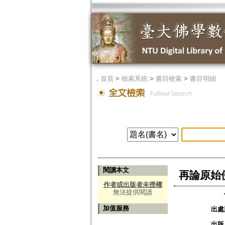
．
首頁
>
檢索系統
>
書目檢索
>
書目明細
閱讀本文
再論原始
作者或出版者未授權
無法提供閱讀
加值服務
出處
出版