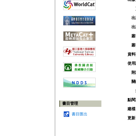
出
出
叢
叢
資料
使用
附
關
點閱
書目管理
建檔
書目匯出
更新