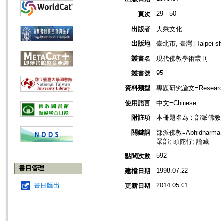
29 - 50
頁次
出版者
大乘文化
出版地
臺北市, 臺灣 [Taipei shi
叢書名
現代佛教學術叢刊
95
叢書號
資料類型
專題研究論文=Research
使用語言
中文=Chinese
附註項
本冊題名為：部派佛教
關鍵詞
部派佛教=Abhidharma 
眾部; 頭陀行; 論藏
592
點閱次數
書目管理
1998.07.22
建檔日期
書目匯出
2014.05.01
更新日期