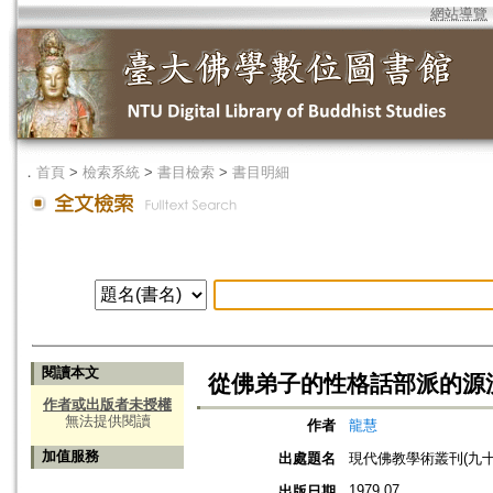
網站導覽
．
首頁
>
檢索系統
>
書目檢索
>
書目明細
閱讀本文
從佛弟子的性格話部派的源
作者或出版者未授權
無法提供閱讀
作者
龍慧
加值服務
出處題名
現代佛教學術叢刊(九十
1979.07
出版日期