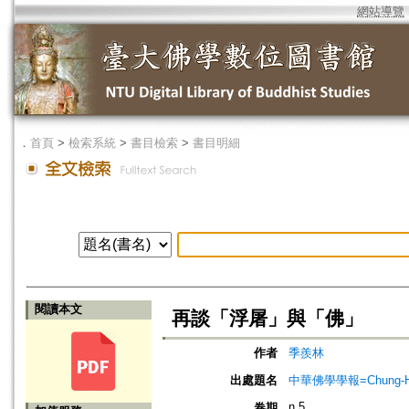
網站導覽
．
首頁
>
檢索系統
>
書目檢索
>
書目明細
閱讀本文
再談「浮屠」與「佛」
作者
季羨林
出處題名
中華佛學學報=Chung-Hwa Bu
n.5
卷期