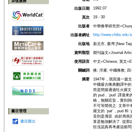
加值服務
1992.07
出版日期
19 - 30
頁次
出版者
中華佛學研究所=Chung-Hwa 
http://www.chibs.edu.t
出版者網址
出版地
新北市, 臺灣 [New Taipei
資料類型
期刊論文=Journal Artic
使用語言
中文=Chinese; 英文=En
關鍵詞
佛; 浮屠; 中國佛教; 
摘要
1947年，我寫過一篇
中國最古佛典翻譯中的「
而是間接通過吐火羅文 A (
的 pud，`pud` 譯
樁，無關宏旨，實則與
不可等閒視之. 文章
書目管理
羅文的 `pat`，pud 
音則是濁音. 由於周燕
書目匯出
算是勉強解決了. 從
但沒認真再考慮這個問