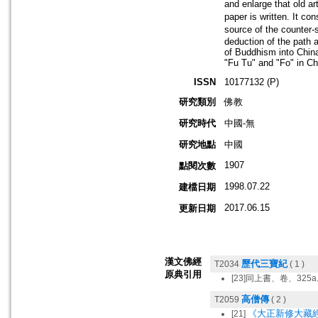
and enlarge that old ar
paper is written. It co
source of the counter
deduction of the path a
of Buddhism into China
"Fu Tu" and "Fo" in C
ISSN
10177132 (P)
研究類別
佛教
研究時代
中國-無
研究地點
中國
1907
點閱次數
1998.07.22
建檔日期
2017.06.15
更新日期
漢文佛經
歷代三寶紀
T2034
( 1 )
原典引用
[23]同上書、卷、3
高僧傳
T2059
( 2 )
《大正新修大藏經》
[21]