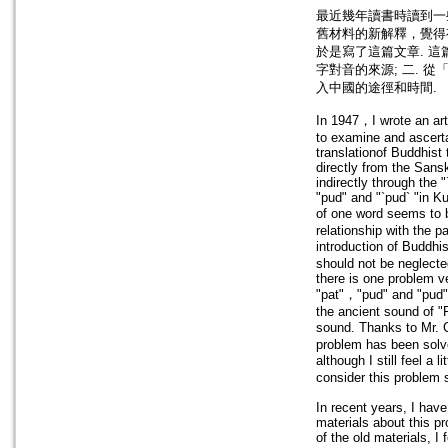
最近幾年讀書時讀到一
舊材料的新解釋，覺得
於是寫了這篇文章. 這
字對音的來源; 二. 
入中國的途徑和時間.
In 1947，I wrote an art
to examine and ascerta
translationof Buddhist 
directly from the Sans
indirectly through the 
"pud" and "`pud` "in Ku
of one word seems to b
relationship with the p
introduction of Buddhi
should not be neglected 
there is one problem ve
"pat"，"pud" and "pud" 
the ancient sound of "
sound. Thanks to Mr. 
problem has been solve
although I still feel a 
consider this problem s
In recent years, I ha
materials about this pr
of the old materials, I