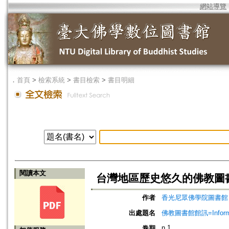
網站導覽
．
首頁
>
檢索系統
>
書目檢索
>
書目明細
閱讀本文
台灣地區歷史悠久的佛教圖
作者
香光尼眾佛學院圖書館
出處題名
佛教圖書館館訊=Informatio
n.1
卷期