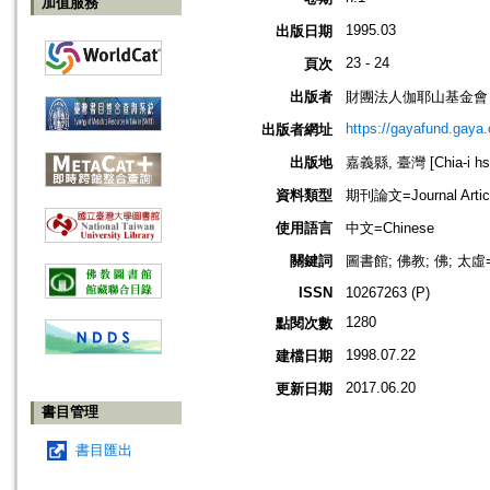
加值服務
1995.03
出版日期
23 - 24
頁次
出版者
財團法人伽耶山基金會
https://gayafund.gaya.
出版者網址
出版地
嘉義縣, 臺灣 [Chia-i hsi
資料類型
期刊論文=Journal Artic
使用語言
中文=Chinese
關鍵詞
圖書館; 佛教; 佛; 太虛=
ISSN
10267263 (P)
1280
點閱次數
1998.07.22
建檔日期
2017.06.20
更新日期
書目管理
書目匯出