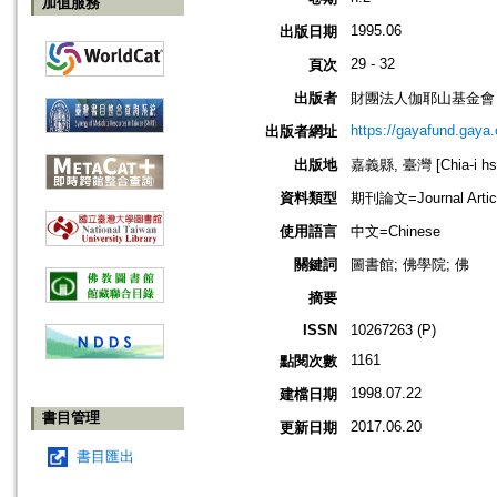
加值服務
1995.06
出版日期
29 - 32
頁次
出版者
財團法人伽耶山基金會
https://gayafund.gaya.
出版者網址
出版地
嘉義縣, 臺灣 [Chia-i hsi
資料類型
期刊論文=Journal Artic
使用語言
中文=Chinese
關鍵詞
圖書館; 佛學院; 佛
摘要
ISSN
10267263 (P)
1161
點閱次數
1998.07.22
建檔日期
書目管理
2017.06.20
更新日期
書目匯出