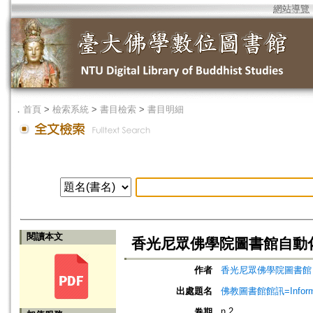
網站導覽
．
首頁
>
檢索系統
>
書目檢索
>
書目明細
閱讀本文
香光尼眾佛學院圖書館自動
作者
香光尼眾佛學院圖書館
出處題名
佛教圖書館館訊=Informatio
n.2
卷期