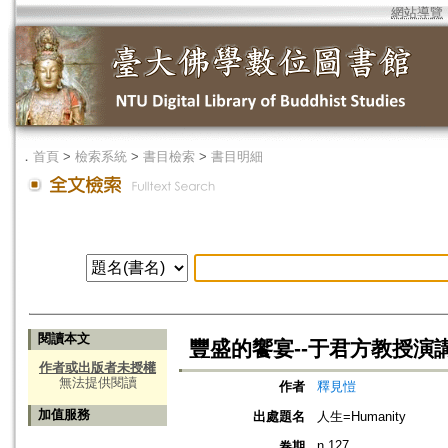
網站導覽
．
首頁
>
檢索系統
>
書目檢索
>
書目明細
閱讀本文
豐盛的饗宴--于君方教授演
作者或出版者未授權
無法提供閱讀
作者
釋見愷
加值服務
出處題名
人生=Humanity
n.127
卷期