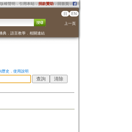
版權聲明
．
引用本站
．
捐款贊助
．
回首頁
．
日
EN
上一頁
佛典
．
語言教學
．
相關連結
詢歷史
．
使用說明