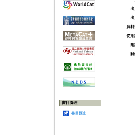
出
出
資料
使用
附
關
書目管理
書目匯出