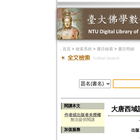
．
首頁
>
檢索系統
>
書目檢索
>
書目明細
閱讀本文
大唐西域
作者或出版者未授權
無法提供閱讀
加值服務
出版