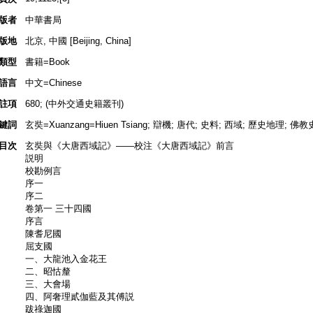
版者
中華書局
版地
北京, 中國 [Beijing, China]
類型
書籍=Book
語言
中文=Chinese
註項
680; (中外交通史籍叢刊)
鍵詞
玄奘=Xuanzang=Hiuen Tsiang; 辯機; 唐代; 史料; 西域; 歷史地理; 佛教
目次
玄奘與《大唐西域記》——校注《大唐西域記》前言
説明
校勘例言
序一
序二
卷第一 三十四國
序言
陳耆尼國
屈支國
一、大龍池入金花王
二、昭怙釐
三、大會場
四、阿奢理貳伽藍及其傅説
跋祿迦國