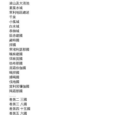
凌山及大清池
素葉水城
窣利地區總述
千泉
小孤城
白水城
恭御城
笯赤建國
赭時國
捍國
窣堵利瑟那國
颯秣建國
弭秣賀國
劫布那國
屈霜你伽國
喝捍國
捕喝國
伐地國
貨利習彌伽國
羯霜那國
……
卷第二 三國
卷第三 八國
卷第四 十五國
卷第五 六國