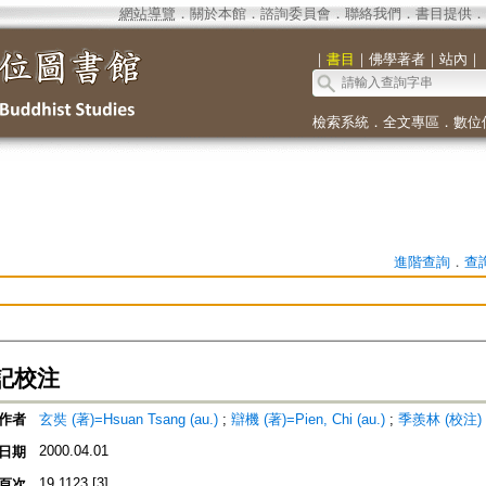
網站導覽
．
關於本館
．
諮詢委員會
．
聯絡我們
．
書目提供
．
｜
書目
｜
佛學著者
｜
站內
｜
檢索系統
．
全文專區
．
數位
進階查詢
．
查
記校注
作者
玄奘 (著)=Hsuan Tsang (au.)
;
辯機 (著)=Pien, Chi (au.)
;
季羨林 (校注)
2000.04.01
日期
19,1123,[3]
頁次