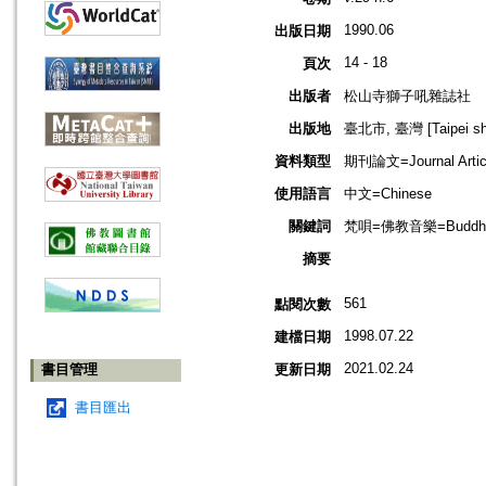
1990.06
出版日期
14 - 18
頁次
出版者
松山寺獅子吼雜誌社
出版地
臺北市, 臺灣 [Taipei shi
資料類型
期刊論文=Journal Artic
使用語言
中文=Chinese
關鍵詞
梵唄=佛教音樂=Buddhist
摘要
561
點閱次數
1998.07.22
建檔日期
2021.02.24
書目管理
更新日期
書目匯出