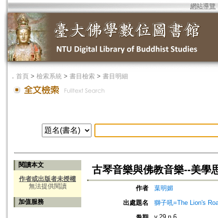
網站導覽
．
首頁
>
檢索系統
>
書目檢索
>
書目明細
閱讀本文
古琴音樂與佛教音樂--美學思
作者或出版者未授權
無法提供閱讀
作者
葉明媚
加值服務
出處題名
獅子吼=The Lion's Roa
v.29 n.6
卷期