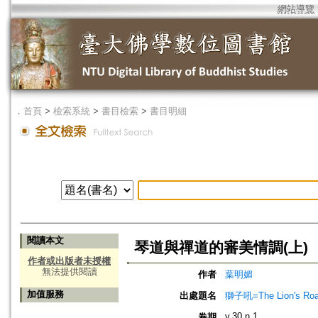
網站導覽
．
首頁
>
檢索系統
>
書目檢索
>
書目明細
閱讀本文
琴道與禪道的審美情調(上)
作者或出版者未授權
無法提供閱讀
作者
葉明媚
加值服務
出處題名
獅子吼=The Lion's Roa
v.30 n.1
卷期