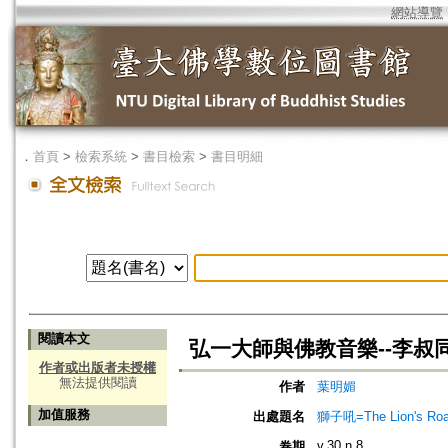
網站導覽
．
首頁
>
檢索系統
>
書目檢索
>
書目明細
閱讀本文
弘一大師與佛教音樂--李叔同
作者或出版者未授權
無法提供閱讀
作者
葉明媚
加值服務
出處題名
獅子吼=The Lion's Roa
v.30 n.8
卷期