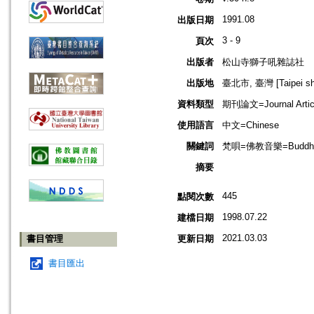
1991.08
出版日期
3 - 9
頁次
出版者
松山寺獅子吼雜誌社
出版地
臺北市, 臺灣 [Taipei shi
資料類型
期刊論文=Journal Artic
使用語言
中文=Chinese
關鍵詞
梵唄=佛教音樂=Buddhis
摘要
445
點閱次數
1998.07.22
建檔日期
2021.03.03
書目管理
更新日期
書目匯出