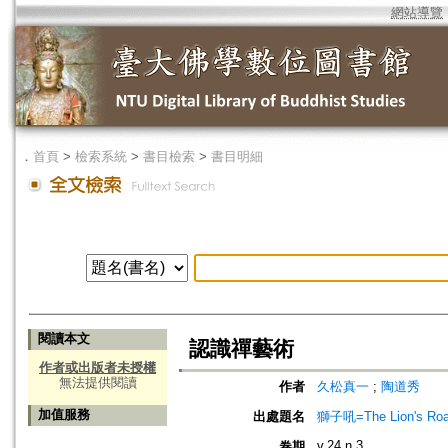
網站導覽
．
首頁
>
檢索系統
>
書目檢索
>
書目明細
閱讀本文
認識禪藝術
作者或出版者未授權
無法提供閱讀
作者
久松真一
;
陶道秀
加值服務
出處題名
獅子吼=The Lion's Roa
v.24 n.3
卷期