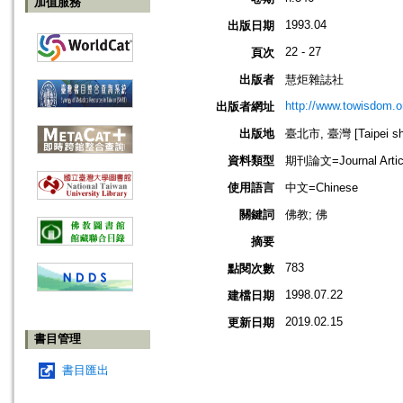
加值服務
1993.04
出版日期
22 - 27
頁次
出版者
慧炬雜誌社
http://www.towisdom.o
出版者網址
出版地
臺北市, 臺灣 [Taipei shi
資料類型
期刊論文=Journal Artic
使用語言
中文=Chinese
關鍵詞
佛教; 佛
摘要
783
點閱次數
1998.07.22
建檔日期
2019.02.15
更新日期
書目管理
書目匯出