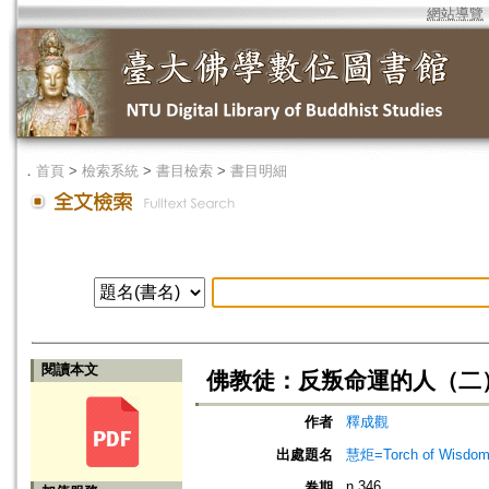
網站導覽
．
首頁
>
檢索系統
>
書目檢索
>
書目明細
閱讀本文
佛教徒：反叛命運的人（二
作者
釋成觀
出處題名
慧炬=Torch of Wisdom
n.346
卷期