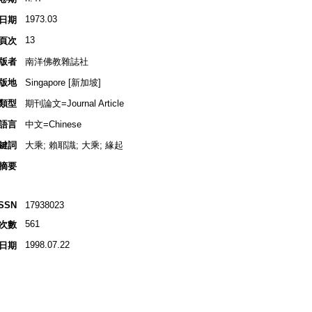
1973.03
日期
13
頁次
版者
南洋佛教雜誌社
版地
Singapore [新加坡]
類型
期刊論文=Journal Article
語言
中文=Chinese
鍵詞
大乘; 賴耶識; 大乘; 緣起
摘要
ISSN
17938023
561
次數
1998.07.22
日期