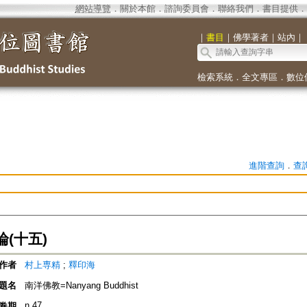
網站導覽
．
關於本館
．
諮詢委員會
．
聯絡我們
．
書目提供
．
｜
書目
｜
佛學著者
｜
站內
｜
檢索系統
．
全文專區
．
數位
進階查詢
．
查
(十五)
作者
村上専精
;
釋印海
題名
南洋佛教=Nanyang Buddhist
n.47
卷期