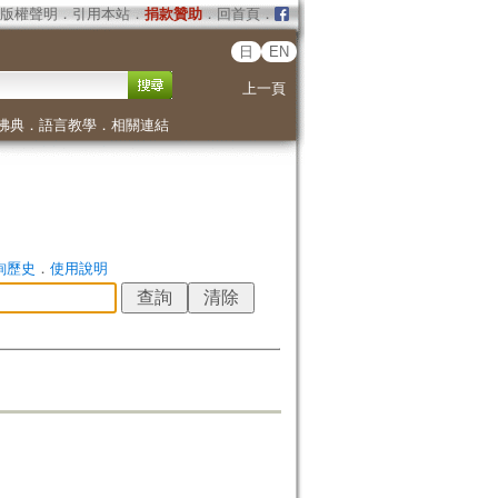
版權聲明
．
引用本站
．
捐款贊助
．
回首頁
．
日
EN
上一頁
佛典
．
語言教學
．
相關連結
詢歷史
．
使用說明