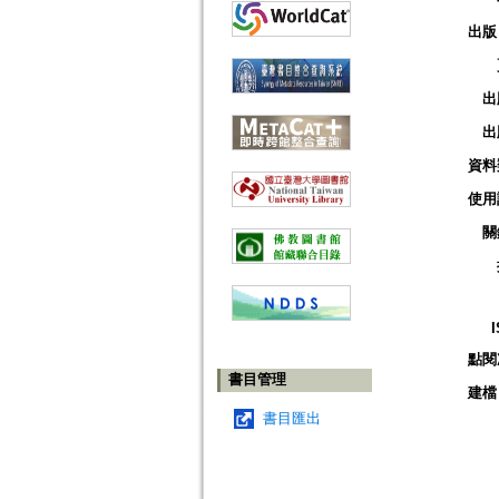
出版
出
出
資料
使用
關
點閱
書目管理
建檔
書目匯出