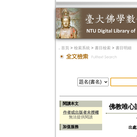
．
首頁
>
檢索系統
>
書目檢索
>
書目明細
閱讀本文
佛教唯心論
作者或出版者未授權
無法提供閱讀
加值服務
出處