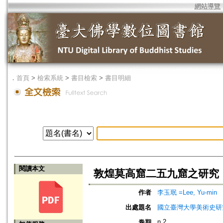
網站導覽
．
首頁
>
檢索系統
>
書目檢索
>
書目明細
閱讀本文
敦煌莫高窟二五九窟之研究
作者
李玉珉 =Lee, Yu-min
出處題名
國立臺灣大學美術史研究集刊=Taid
n.2
卷期