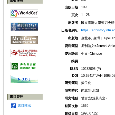
加值服務
1995
出版日期
1 - 26
頁次
出版者
國立臺灣大學藝術史研究所=Gradua
https://arthistory.ntu.e
出版者網址
出版地
臺北市, 臺灣 [Taipei shi
資料類型
期刊論文=Journal Artic
使用語言
中文=Chinese
摘要
ISSN
10232095 (P)
DOI
10.6541/TJAH.1995.05
研究類別
數位化
研究時代
南北朝-北朝
書目管理
研究地點
甘肅(敦煌莫高窟)
書目匯出
1569
點閱次數
1998.07.22
建檔日期