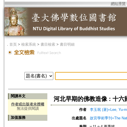
網站導覽
．
首頁
>
檢索系統
>
書目檢索
>
書目明細
閱讀本文
河北早期的佛教造像 : 十
作者或出版者未授權
無法提供閱讀
作者
李玉珉 (著)=Lee, Yu-min
加值服務
出處題名
故宮學術季刊=The Nationa
卷期
v.11 n.4 夏季號