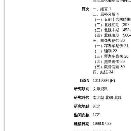
體則重視彌勒信仰的弘
目次
一、緒言 1
二、風格分析 4
（一）五胡十六國時期（
（二）北魏初期（397–
（三）北魏中期（452–
（四）北魏晚期（500─
三、圖像與信仰 20
（一）釋迦牟尼佛 21
（二）彌勒 22
（三）釋迦多寶像 28
（四）無量壽佛 29
（五）觀音菩薩 30
四、結語 34
ISSN
10119094 (P)
研究類別
文獻資料
研究時代
南北朝-北朝-北魏
研究地點
河北
1721
點閱次數
1998.07.22
建檔日期