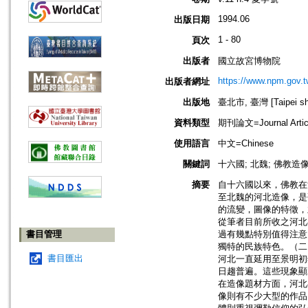
1994.06
出版日期
1 - 80
頁次
出版者
國立故宮博物院
https://www.npm.gov.t
出版者網址
出版地
臺北市, 臺灣 [Taipei shi
資料類型
期刊論文=Journal Artic
使用語言
中文=Chinese
關鍵詞
十六國; 北魏; 佛教造像; 
摘要
自十六國以來，佛教在
至北魏的河北造像，是
的流變，圖像的特徵，
從筆者目前所收之河北
書目管理
過有幾點特別值得注意
獨特的民族特色。（二
書目匯出
河北一直延用至景明初
日趨普遍。這些現象顯
在造像題材方面，河北
像則有不少大型的作品