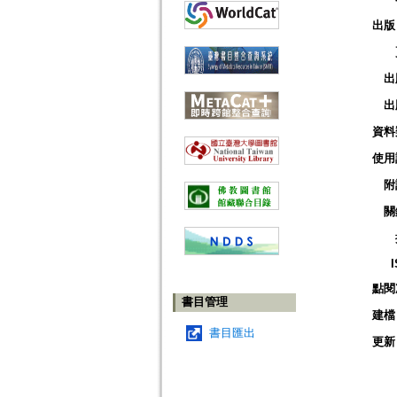
出版
出
出
資料
使用
附
關
點閱
書目管理
建檔
書目匯出
更新