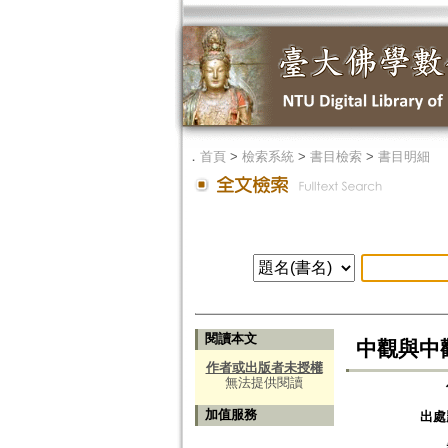
．
首頁
>
檢索系統
>
書目檢索
>
書目明細
閱讀本文
中觀與中
作者或出版者未授權
無法提供閱讀
加值服務
出處