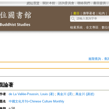
網站導覽
．
關於本館
．
諮詢委員會
．
聯絡我們
．
書目提供
．
｜
書目
｜
佛學著者
｜
站內
｜
檢索系統
．
全文專區
．
數位
進階查詢
．
查
觀論著
作者
de La Vallée-Poussin, Louis (著)
;
萬金川 (譯)
;
萬金川 (講述)
題名
中國文化月刊=Chinese Culture Monthly
n.58
卷期