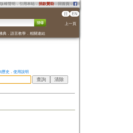
版權聲明
．
引用本站
．
捐款贊助
．
回首頁
．
日
EN
上一頁
佛典
．
語言教學
．
相關連結
詢歷史
．
使用說明