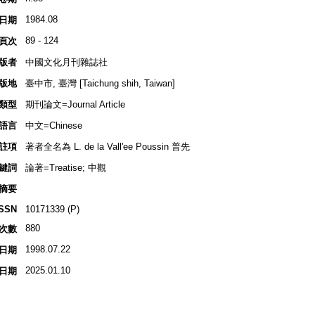
1984.08
日期
89 - 124
頁次
版者
中國文化月刊雜誌社
版地
臺中市, 臺灣 [Taichung shih, Taiwan]
類型
期刊論文=Journal Article
語言
中文=Chinese
註項
著者全名為 L. de la Vall'ee Poussin 普先
鍵詞
論著=Treatise; 中觀
摘要
ISSN
10171339 (P)
880
次數
1998.07.22
日期
2025.01.10
日期