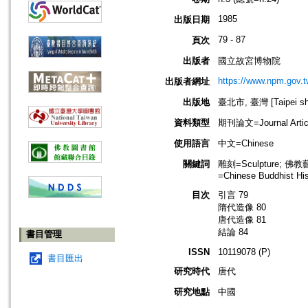
1985
出版日期
79 - 87
頁次
出版者
國立故宮博物院
https://www.npm.gov.t
出版者網址
出版地
臺北市, 臺灣 [Taipei shi
資料類型
期刊論文=Journal Artic
使用語言
中文=Chinese
關鍵詞
雕刻=Sculpture; 佛教
=Chinese Buddhist His
目次
引言 79
隋代造像 80
唐代造像 81
結論 84
書目管理
ISSN
10119078 (P)
書目匯出
研究時代
唐代
研究地點
中國