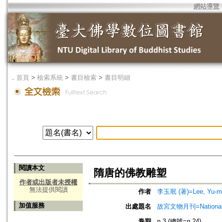
網站導覽
．
首頁
>
檢索系統
>
書目檢索
>
書目明細
閱讀本文
隋唐的佛教雕塑
作者或出版者未授權
無法提供閱讀
作者
李玉珉 (著)=Lee, Yu-min
加值服務
出處題名
故宮文物月刊=National Pa
卷期
n.3 (總號=n.24)