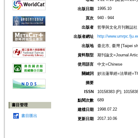
1995.10
出版日期
940 - 944
頁次
出版者
哲學與文化月刊雜誌社
http://www.umrpc.fju.e
出版者網址
出版地
臺北市, 臺灣 [Taipei shi
資料類型
期刊論文=Journal Artic
使用語言
中文=Chinese
關鍵詞
妙法蓮華經=法華經=The Lot
摘要
ISSN
10158383 (P); 1015838
689
點閱次數
書目管理
1998.07.22
建檔日期
書目匯出
2017.10.06
更新日期