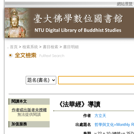
網站導覽
．
首頁
>
檢索系統
>
書目檢索
>
書目明細
閱讀本文
《法華經》導讀
作者或出版者未授權
無法提供閱讀
作者
方立天
加值服務
出處題名
哲學與文化=Monthly Revie
卷期
v.22 n.10 (總號=n.257)