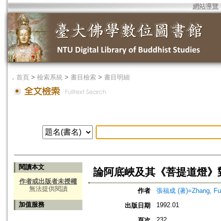
網站導覽
．
首頁
>
檢索系統
>
書目檢索
>
書目明細
閱讀本文
論阿底峽及其《菩提道燈》
作者或出版者未授權
無法提供閱讀
作者
張福成 (著)=Zhang, Fu-
加值服務
1992.01
出版日期
232
頁次