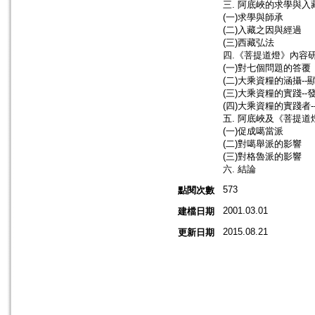
三. 阿底峽的求學與入
(一)求學與師承
(二)入藏之因與經過
(三)西藏弘法
四.《菩提道燈》內容
(一)對七個問題的答覆
(二)大乘資糧的涵攝--
(三)大乘資糧的實踐--
(四)大乘資糧的實踐者-
五. 阿底峽及《菩提
(一)促成噶當派
(二)對噶舉派的影響
(三)對格魯派的影響
六. 結論
573
點閱次數
2001.03.01
建檔日期
2015.08.21
更新日期