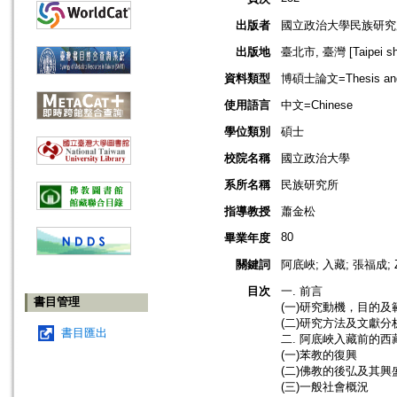
出版者
國立政治大學民族研究
出版地
臺北市, 臺灣 [Taipei shi
資料類型
博碩士論文=Thesis and D
使用語言
中文=Chinese
學位類別
碩士
校院名稱
國立政治大學
系所名稱
民族研究所
指導教授
蕭金松
80
畢業年度
關鍵詞
阿底峽; 入藏; 張福成; Zh
目次
一. 前言
書目管理
(一)研究動機，目的及
(二)研究方法及文獻分
書目匯出
二. 阿底峽入藏前的西
(一)苯教的復興
(二)佛教的後弘及其興
(三)一般社會概況