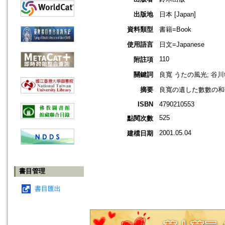
出版地
日本 [Japan]
資料類型
書籍=Book
使用語言
日文=Japanese
110
附註項
關鍵詞
良寬 うたの風光; 谷川
摘要
良寬の遺した數數の和
ISBN
4790210553
525
點閱次數
2001.05.04
建檔日期
書目管理
書目匯出