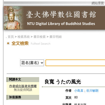
網站導覽
．
首頁
>
檢索系統
>
書目檢索
>
書目明細
閱讀本文
良寬 うたの風光
作者或出版者未授權
無法提供閱讀
作者
小島直
;
谷川敏朗
加值服務
80
頁次
出版者
鈴木出版