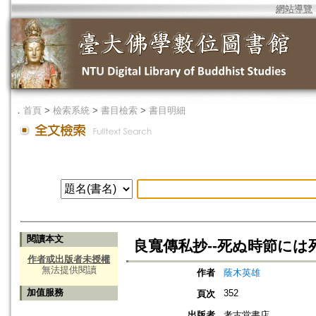
網站導覽
．
首頁
>
檢索系統
>
書目檢索
>
書目明細
閱讀本文
良寬傳私抄--死ぬ時節には
作者或出版者未授權
無法提供閱讀
作者
蔭木英雄
加值服務
352
頁次
出版者
考古堂書店