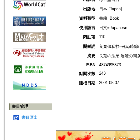
出版地
日本 [Japan]
資料類型
書籍=Book
使用語言
日文=Japanese
110
附註項
關鍵詞
良寬傳私抄--死ぬ時節
摘要
良寬の法弟 遍澄の聞
ISBN
4874995373
243
點閱次數
2001.05.07
建檔日期
書目管理
書目匯出