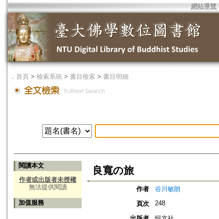
網站導覽
．
首頁
>
檢索系統
>
書目檢索
>
書目明細
閱讀本文
良寬の旅
作者或出版者未授權
無法提供閱讀
作者
谷川敏朗
加值服務
248
頁次
出版者
恒文社