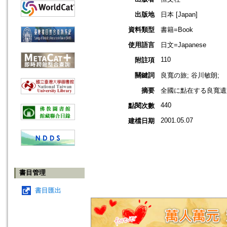
出版地
日本 [Japan]
資料類型
書籍=Book
使用語言
日文=Japanese
110
附註項
關鍵詞
良寬の旅; 谷川敏朗;
摘要
全國に點在する良寬遺
440
點閱次數
2001.05.07
建檔日期
書目管理
書目匯出