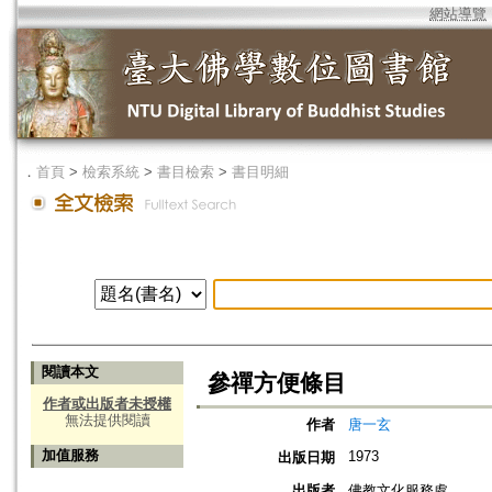
網站導覽
．
首頁
>
檢索系統
>
書目檢索
>
書目明細
閱讀本文
參禪方便條目
作者或出版者未授權
無法提供閱讀
作者
唐一玄
加值服務
1973
出版日期
出版者
佛教文化服務處