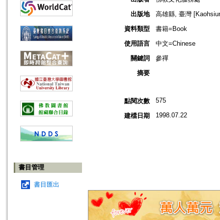
出版地
高雄縣, 臺灣 [Kaohsiung
資料類型
書籍=Book
使用語言
中文=Chinese
關鍵詞
參禪
摘要
575
點閱次數
1998.07.22
建檔日期
書目管理
書目匯出