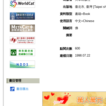
出版地
臺北市, 臺灣 [Taipei shi
資料類型
書籍=Book
使用語言
中文=Chinese
關鍵詞
佛
摘要
600
點閱次數
1998.07.22
建檔日期
書目管理
書目匯出