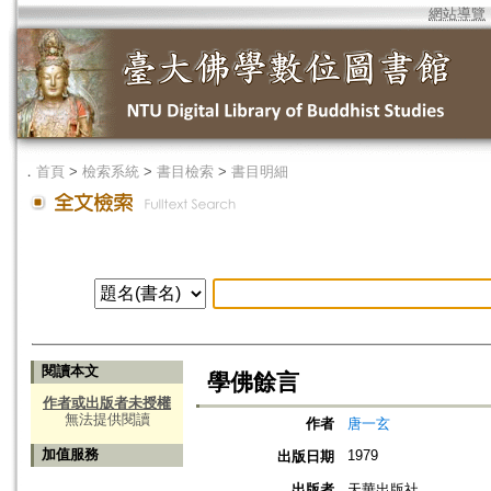
網站導覽
．
首頁
>
檢索系統
>
書目檢索
>
書目明細
閱讀本文
學佛餘言
作者或出版者未授權
無法提供閱讀
作者
唐一玄
加值服務
1979
出版日期
出版者
天華出版社