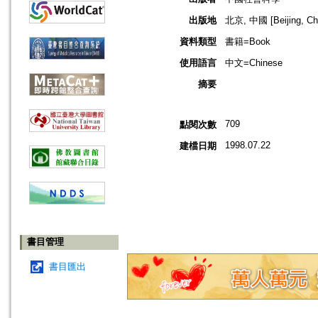
出版地
北京, 中國 [Beijing, Ch
資料類型
書籍=Book
使用語言
中文=Chinese
摘要
709
點閱次數
1998.07.22
建檔日期
書目管理
書目匯出