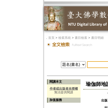
．
首頁
>
檢索系統
>
書目檢索
>
書目明細
閱讀本文
瑜伽師地
作者或出版者未授權
無法提供閱讀
加值服務
出版
出