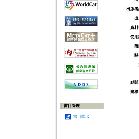
出版者
出
資料
使用
附
關
點閱
建檔
書目管理
書目匯出