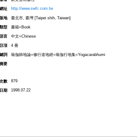
http://www.swfc.com.tw
網址
版地
臺北市, 臺灣 [Taipei shih, Taiwan]
類型
書籍=Book
語言
中文=Chinese
註項
4 冊
鍵詞
瑜伽師地論=修行道地經=瑜伽行地集=Yogacarabhumi
摘要
879
次數
1998.07.22
日期