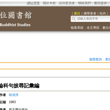
網站導覽
．
關於本館
．
諮詢委員會
．
聯絡我們
．
書目提供
．
｜
書目
｜
佛學著者
｜
站內
｜
檢索系統
．
全文專區
．
數位
進階查詢
．
查
論科句披尋記彙編
作者
韓清淨
1983
日期
版者
新文豐出版社