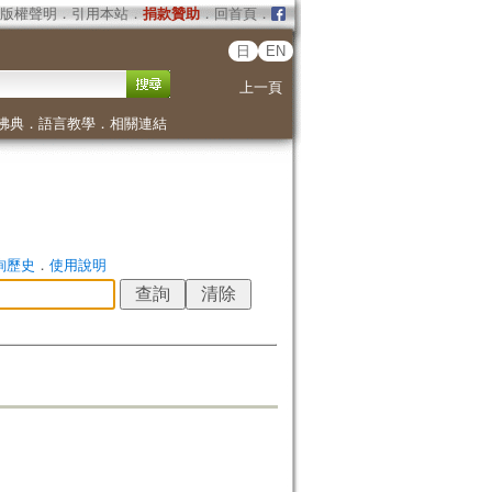
版權聲明
．
引用本站
．
捐款贊助
．
回首頁
．
日
EN
上一頁
佛典
．
語言教學
．
相關連結
詢歷史
．
使用說明