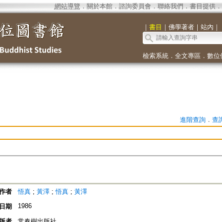
網站導覽
．
關於本館
．
諮詢委員會
．
聯絡我們
．
書目提供
．
｜
書目
｜
佛學著者
｜
站內
｜
檢索系統
．
全文專區
．
數位
進階查詢
．
查
作者
悟真
;
黃澤
;
悟真
;
黃澤
1986
日期
版者
常春樹出版社