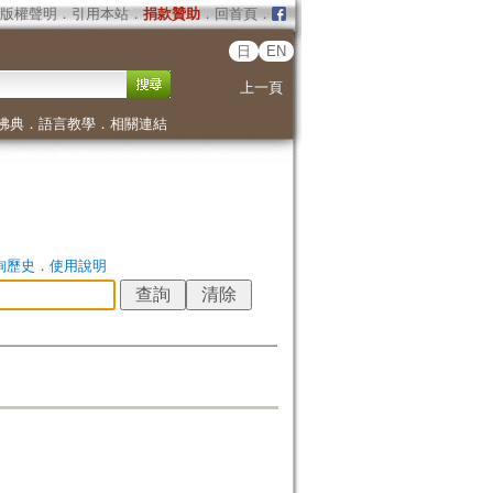
版權聲明
．
引用本站
．
捐款贊助
．
回首頁
．
日
EN
上一頁
佛典
．
語言教學
．
相關連結
詢歷史
．
使用說明