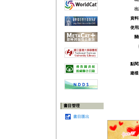
出
資料
使用
關
點閱
建檔
書目管理
書目匯出