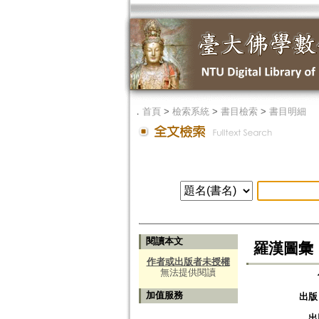
．
首頁
>
檢索系統
>
書目檢索
>
書目明細
閱讀本文
羅漢圖彙
作者或出版者未授權
無法提供閱讀
加值服務
出版
出