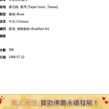
版地
臺北縣, 臺灣 [Taipei hsien, Taiwan]
類型
書籍=Book
語言
中文=Chinese
鍵詞
羅漢; 佛教藝術=Buddhist Art;
摘要
390
次數
1998.07.22
日期