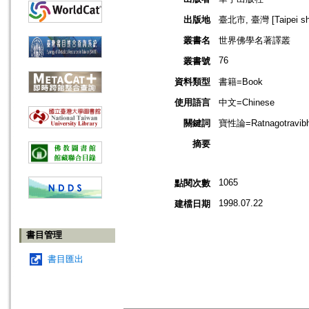
出版地
臺北市, 臺灣 [Taipei shi
叢書名
世界佛學名著譯叢
76
叢書號
資料類型
書籍=Book
使用語言
中文=Chinese
關鍵詞
寶性論=Ratnagotrav
摘要
1065
點閱次數
1998.07.22
建檔日期
書目管理
書目匯出