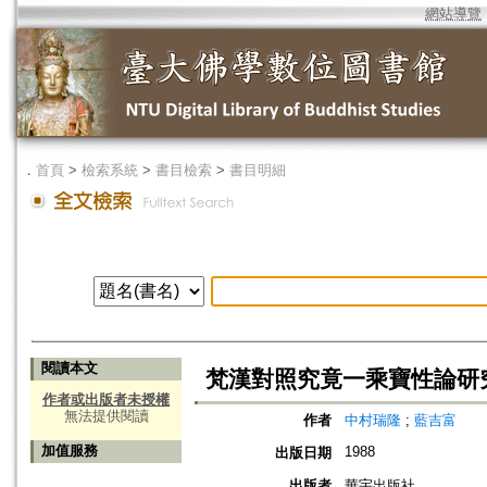
網站導覽
．
首頁
>
檢索系統
>
書目檢索
>
書目明細
閱讀本文
梵漢對照究竟一乘寶性論研
作者或出版者未授權
無法提供閱讀
作者
中村瑞隆
;
藍吉富
加值服務
1988
出版日期
出版者
華宇出版社