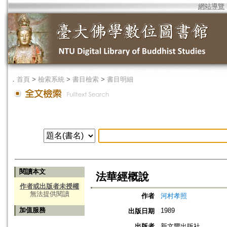
網站導覽
．
首頁
>
檢索系統
>
書目檢索
>
書目明細
閱讀本文
法華經概說
作者或出版者未授權
無法提供閱讀
作者
河村孝照
加值服務
1989
出版日期
出版者
新文豐出版社