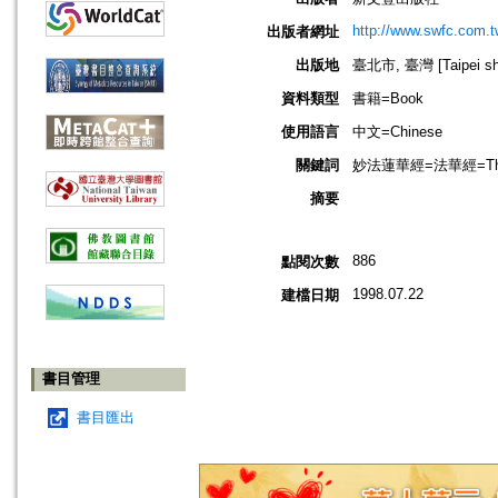
http://www.swfc.com.t
出版者網址
出版地
臺北市, 臺灣 [Taipei shi
資料類型
書籍=Book
使用語言
中文=Chinese
關鍵詞
妙法蓮華經=法華經=The Lot
摘要
886
點閱次數
1998.07.22
建檔日期
書目管理
書目匯出