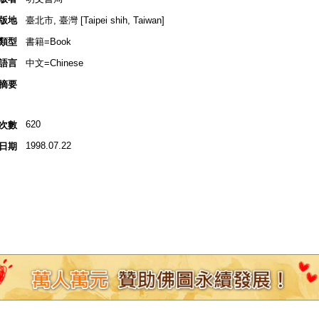
版地
臺北市, 臺灣 [Taipei shih, Taiwan]
類型
書籍=Book
語言
中文=Chinese
摘要
620
次數
1998.07.22
日期