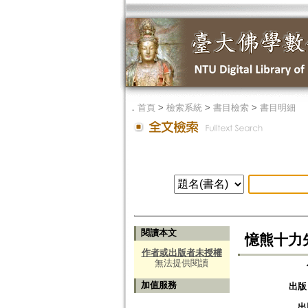
．
首頁
>
檢索系統
>
書目檢索
>
書目明細
閱讀本文
憶熊十力
作者或出版者未授權
無法提供閱讀
加值服務
出版
出