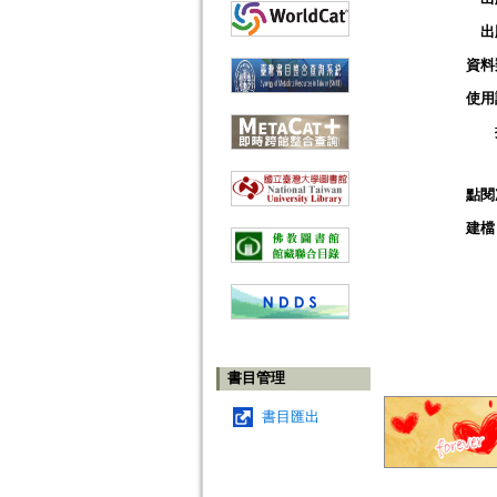
出
資料
使用
點閱
建檔
書目管理
書目匯出