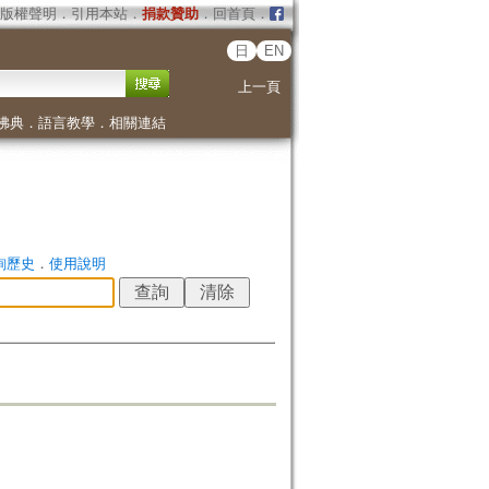
版權聲明
．
引用本站
．
捐款贊助
．
回首頁
．
日
EN
上一頁
佛典
．
語言教學
．
相關連結
詢歷史
．
使用說明