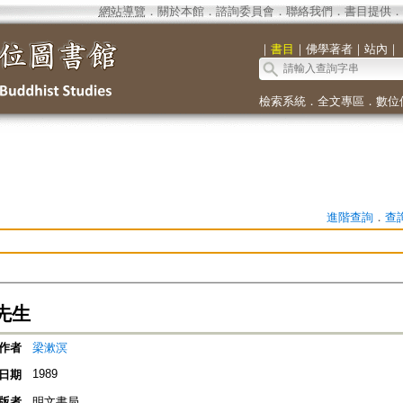
網站導覽
．
關於本館
．
諮詢委員會
．
聯絡我們
．
書目提供
．
｜
書目
｜
佛學著者
｜
站內
｜
檢索系統
．
全文專區
．
數位
進階查詢
．
查
先生
作者
梁漱溟
1989
日期
版者
明文書局