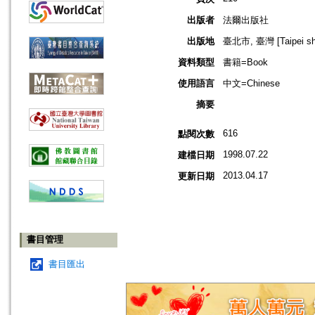
出版者
法爾出版社
出版地
臺北市, 臺灣 [Taipei shi
資料類型
書籍=Book
使用語言
中文=Chinese
摘要
616
點閱次數
1998.07.22
建檔日期
2013.04.17
更新日期
書目管理
書目匯出