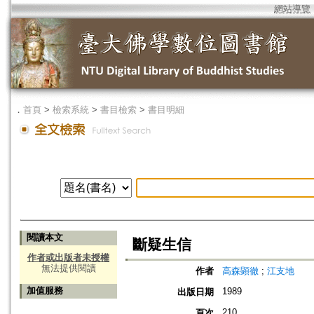
網站導覽
．
首頁
>
檢索系統
>
書目檢索
>
書目明細
閱讀本文
斷疑生信
作者或出版者未授權
無法提供閱讀
作者
高森顕徹
;
江支地
加值服務
1989
出版日期
210
頁次