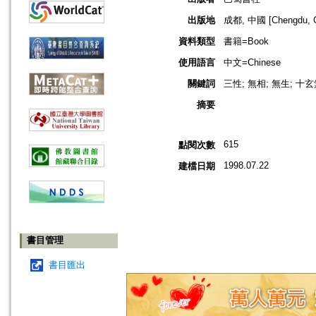
出版地
成都, 中國 [Chengdu, C
資料類型
書籍=Book
使用語言
中文=Chinese
關鍵詞
三性; 無相; 無生; 十
摘要
615
點閱次數
1998.07.22
建檔日期
書目管理
書目匯出