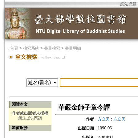
網站導覽
．
首頁
>
檢索系統
>
書目檢索
>
書目明細
閱讀本文
華嚴金師子章今譯
作者或出版者未授權
無法提供閱讀
作者
方立天
;
方立天
加值服務
1990.06
出版日期
出版者
巴蜀書社