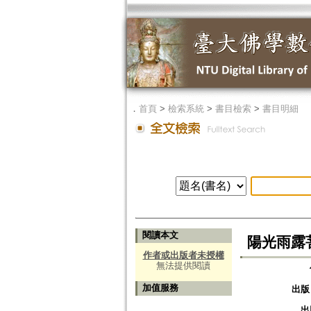
．
首頁
>
檢索系統
>
書目檢索
>
書目明細
閱讀本文
陽光雨露
作者或出版者未授權
無法提供閱讀
加值服務
出版
出