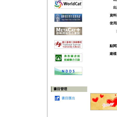
出
資料
使用
點閱
建檔
書目管理
書目匯出