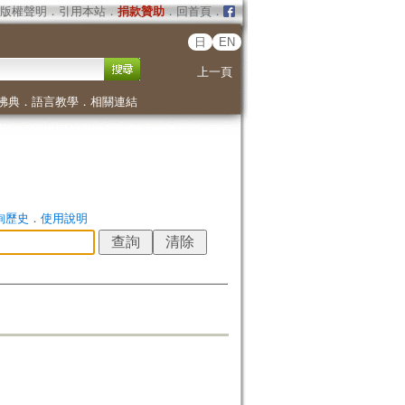
版權聲明
．
引用本站
．
捐款贊助
．
回首頁
．
日
EN
上一頁
佛典
．
語言教學
．
相關連結
詢歷史
．
使用說明