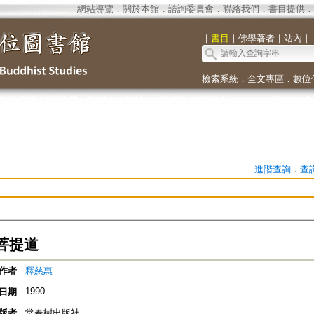
網站導覽
．
關於本館
．
諮詢委員會
．
聯絡我們
．
書目提供
．
｜
書目
｜
佛學著者
｜
站內
｜
檢索系統
．
全文專區
．
數位
進階查詢
．
查
菩提道
作者
釋慈惠
1990
日期
版者
常春樹出版社