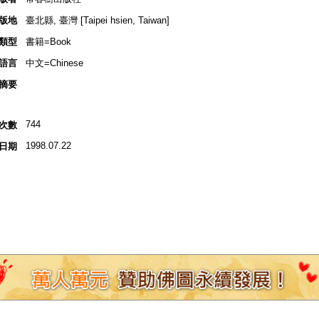
版地
臺北縣, 臺灣 [Taipei hsien, Taiwan]
類型
書籍=Book
語言
中文=Chinese
摘要
744
次數
1998.07.22
日期