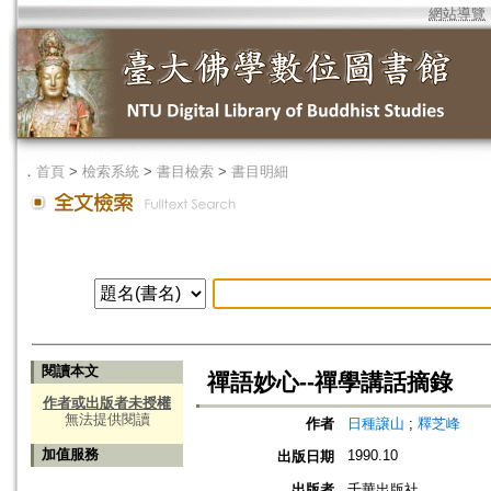
網站導覽
．
首頁
>
檢索系統
>
書目檢索
>
書目明細
閱讀本文
禪語妙心--禪學講話摘錄
作者或出版者未授權
無法提供閱讀
作者
日種譲山
;
釋芝峰
加值服務
1990.10
出版日期
出版者
千華出版社