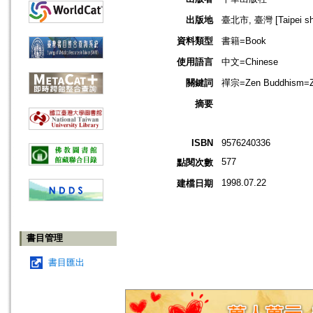
出版地
臺北市, 臺灣 [Taipei shi
資料類型
書籍=Book
使用語言
中文=Chinese
關鍵詞
禪宗=Zen Buddhism=Z
摘要
ISBN
9576240336
577
點閱次數
1998.07.22
建檔日期
書目管理
書目匯出