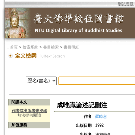
網站導覽
．
首頁
>
檢索系統
>
書目檢索
>
書目明細
閱讀本文
成唯識論述記刪注
作者或出版者未授權
無法提供閱讀
作者
羅時憲
加值服務
1992
出版日期
出版者
法相學會