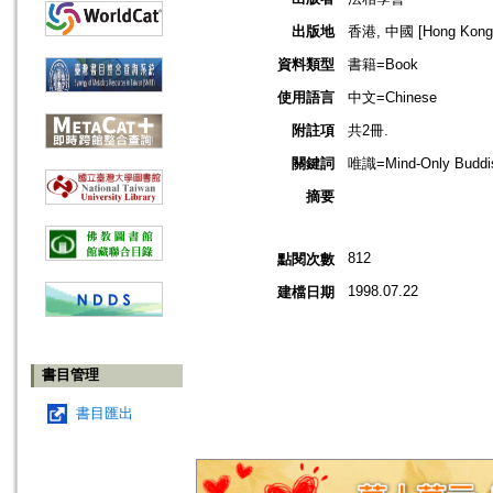
出版地
香港, 中國 [Hong Kong,
資料類型
書籍=Book
使用語言
中文=Chinese
附註項
共2冊.
關鍵詞
唯識=Mind-Only Buddis
摘要
812
點閱次數
1998.07.22
建檔日期
書目管理
書目匯出