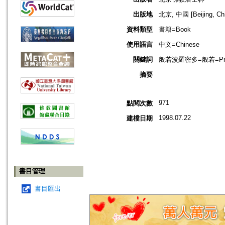
出版地
北京, 中國 [Beijing, Ch
資料類型
書籍=Book
使用語言
中文=Chinese
關鍵詞
般若波羅密多=般若=Prajnap
摘要
971
點閱次數
1998.07.22
建檔日期
書目管理
書目匯出