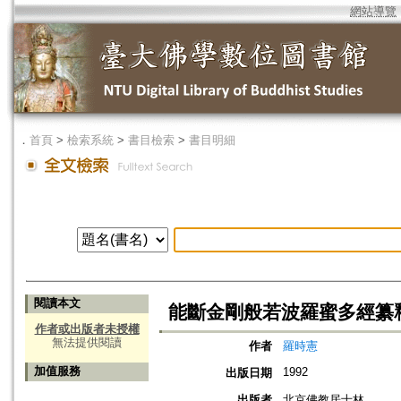
網站導覽
．
首頁
>
檢索系統
>
書目檢索
>
書目明細
閱讀本文
能斷金剛般若波羅蜜多經纂
作者或出版者未授權
無法提供閱讀
作者
羅時憲
加值服務
1992
出版日期
出版者
北京佛教居士林