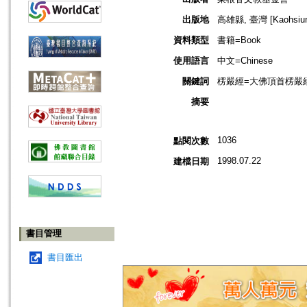
出版地
高雄縣, 臺灣 [Kaohsiung
資料類型
書籍=Book
使用語言
中文=Chinese
關鍵詞
楞嚴經=大佛頂首楞嚴經=Shur
摘要
1036
點閱次數
1998.07.22
建檔日期
書目管理
書目匯出