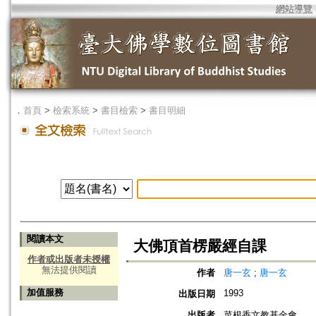
網站導覽
．
首頁
>
檢索系統
>
書目檢索
>
書目明細
閱讀本文
大佛頂首楞嚴經自課
作者或出版者未授權
無法提供閱讀
作者
唐一玄
;
唐一玄
加值服務
1993
出版日期
出版者
菜根香文教基金會