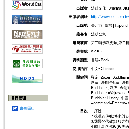
出版者
法鼓文化=Dharma Drum P
http://www.ddc.com.tw
出版者網址
出版地
臺北市, 臺灣 [Taipei shi
叢書名
法鼓全集
附屬叢書
第二輯佛教史類;第二
v.2 n.2
叢書號
資料類型
書籍=Book
使用語言
中文=Chinese
關鍵詞
禪宗=Zazen Buddhism
恩宗=法相唯識宗=法相宗=Yog
Buddhism; 教團; 金
Buddhism=Vajrayana
書目管理
Buddhist History; 
=command=Precept=sila
書目匯出
目次
1.序說
2.後漢的佛教(傳來與容
3.魏晉的佛教(經典之
4.南北朝的佛教(教團