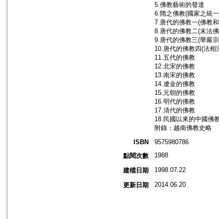
5.佛教藝術的發達
6.隋之佛教(國家之統一
7.唐代的佛教一(佛教
8.唐代的佛教二(末法
9.唐代的佛教三(華嚴宗
10.唐代的佛教四(法相
11.五代的佛教
12.北宋的佛教
13.南宋的佛教
14.遼金的佛教
15.元朝的佛教
16.明代的佛教
17.清代的佛教
18.民國以來的中國佛
附錄：越南佛教史略
ISBN
9575980786
1988
點閱次數
1998.07.22
建檔日期
2014.06.20
更新日期