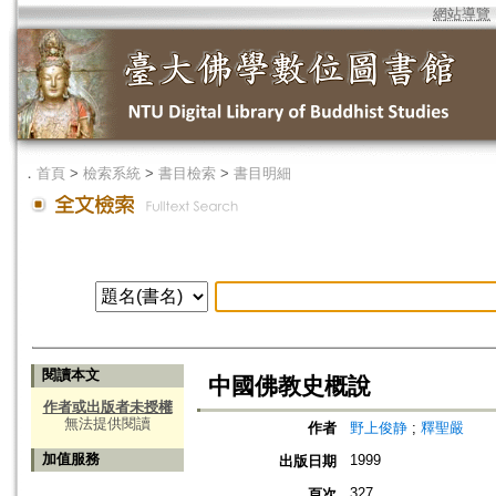
網站導覽
．
首頁
>
檢索系統
>
書目檢索
>
書目明細
閱讀本文
中國佛教史概說
作者或出版者未授權
無法提供閱讀
作者
野上俊静
;
釋聖嚴
加值服務
1999
出版日期
327
頁次