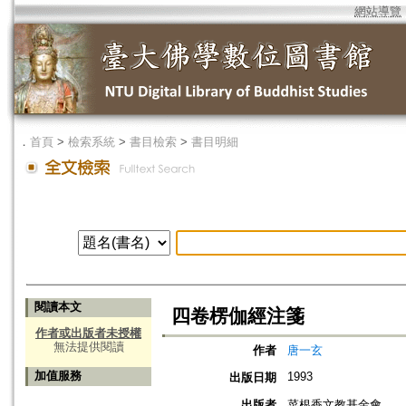
網站導覽
．
首頁
>
檢索系統
>
書目檢索
>
書目明細
閱讀本文
四卷楞伽經注箋
作者或出版者未授權
無法提供閱讀
作者
唐一玄
加值服務
1993
出版日期
出版者
菜根香文教基金會