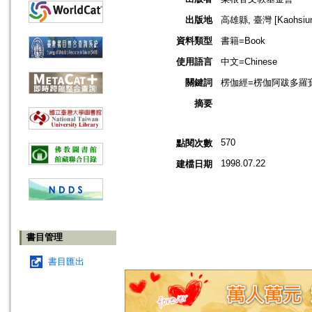
出版地
高雄縣, 臺灣 [Kaohsiung
資料類型
書籍=Book
使用語言
中文=Chinese
關鍵詞
楞伽經=楞伽阿跋多羅寶經=L
摘要
570
點閱次數
1998.07.22
建檔日期
書目管理
書目匯出