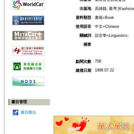
出版地
高雄縣, 臺灣 [Kaohsiung
資料類型
書籍=Book
使用語言
中文=Chinese
關鍵詞
語言學=Linguistics;
摘要
708
點閱次數
1998.07.22
建檔日期
書目管理
書目匯出