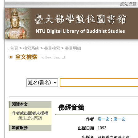
網站導覽
．
首頁
>
檢索系統
>
書目檢索
>
書目明細
閱讀本文
佛經音義
作者或出版者未授權
無法提供閱讀
作者
唐一玄
;
唐一玄
加值服務
1993
出版日期
出版者
菜根香文教基金會